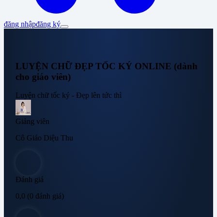
đăng nhập
đăng ký
LUYỆN CHỮ ĐẸP TỐC KÝ ONLINE (dành
cho giáo viên)
Luyện chữ tốc ký - Đẹp lên tức thì
Giảng viên
Cô Giáo Diệu Thu
Đánh giá
0,0
(0 đánh giá)