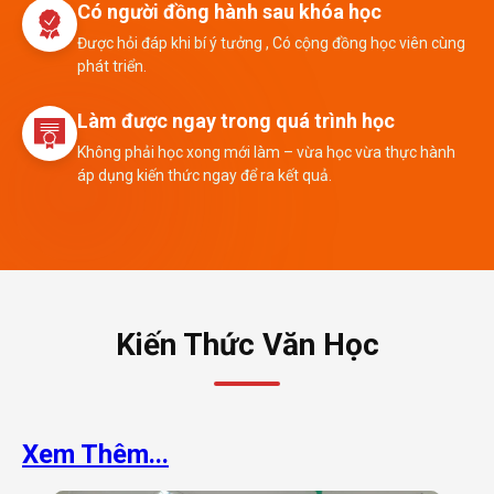
Có người đồng hành sau khóa học
Được hỏi đáp khi bí ý tưởng , Có cộng đồng học viên cùng
phát triển.
Làm được ngay trong quá trình học
Không phải học xong mới làm – vừa học vừa thực hành
áp dụng kiến thức ngay để ra kết quả.
Kiến Thức Văn Học
Xem Thêm...