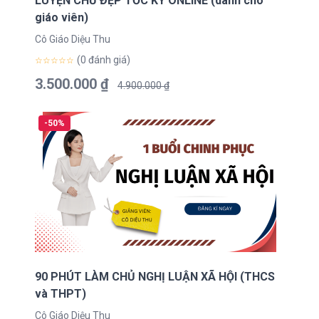
LUYỆN CHỮ ĐẸP TỐC KÝ ONLINE (dành cho
giáo viên)
Cô Giáo Diệu Thu
(0 đánh giá)
☆☆☆☆☆
3.500.000 ₫
4.900.000 ₫
-50%
90 PHÚT LÀM CHỦ NGHỊ LUẬN XÃ HỘI (THCS
và THPT)
Cô Giáo Diệu Thu