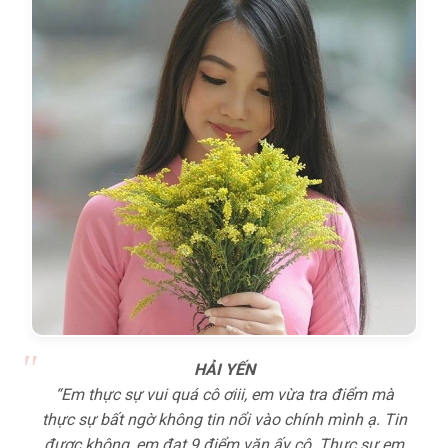
HẢI YẾN
“Em thực sự vui quá cô ơiii, em vừa tra điểm mà
thực sự bất ngờ không tin nổi vào chính mình ạ. Tin
được không, em đạt 9 điểm văn ấy cô. Thực sự em