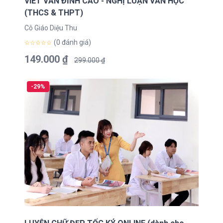
VIẾT VĂN ĐỈNH CAO - NGHỊ LUẬN VĂN HỌC
(THCS & THPT)
Cô Giáo Diệu Thu
(0 đánh giá)
☆☆☆☆☆
149.000 ₫
299.000 ₫
-29%