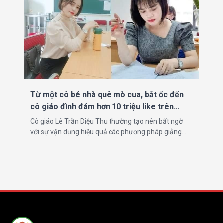
Từ một cô bé nhà quê mò cua, bắt ốc đến
cô giáo đình đám hơn 10 triệu like trên
mạng Tik Tok
Cô giáo Lê Trần Diệu Thu thường tạo nên bất ngờ
với sự vận dụng hiệu quả các phương pháp giảng
dạy cùng lối diễn đạt sáng tạo. Cô giáo trẻ sinh năm
1995 nổi tiếng trên mạng xã hội với “Phương pháp
học văn bằng công thức"...