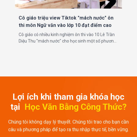
Cô giáo triệu view Tiktok "mách nước" ôn
thi môn Ngữ văn vào lớp 10 đạt điểm cao
Cô giáo có nhiều kinh nghiệm ôn thi vào 10 Lê Trần
Diệu Thu "mách nước" cho học sinh một số phương
pháp luyện đề, ôn tập để đạt kết quả tối ưu.
Lợi ích khi tham gia khóa học
tại
Học Văn Bằng Công Thức?
Chúng tôi không dạy lý thuyết. Chúng tôi trao cho bạn cần
câu và phương pháp để tạo ra thu nhập thực tế, bền vững.