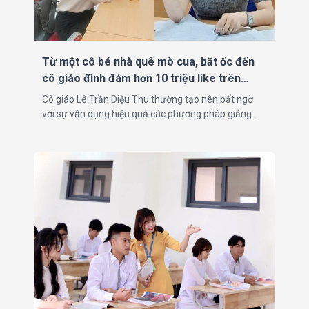
Từ một cô bé nhà quê mò cua, bắt ốc đến
cô giáo đình đám hơn 10 triệu like trên
mạng Tik Tok
Cô giáo Lê Trần Diệu Thu thường tạo nên bất ngờ
với sự vận dụng hiệu quả các phương pháp giảng
dạy cùng lối diễn đạt sáng tạo. Cô giáo trẻ sinh năm
1995 nổi tiếng trên mạng xã hội với “Phương pháp
học văn bằng công thức"...